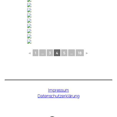
◄
1
…
3
4
5
…
18
►
Impressum
Datenschutzerklärung