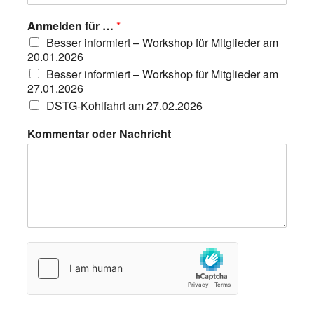
e
r
Anmelden für …
*
T
Besser informiert – Workshop für Mitglieder am
e
20.01.2026
l
e
Besser informiert – Workshop für Mitglieder am
f
27.01.2026
o
DSTG-Kohlfahrt am 27.02.2026
n
n
Kommentar oder Nachricht
u
m
m
e
r