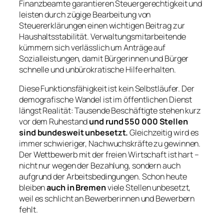
Finanzbeamte garantieren Steuergerechtigkeit und
leisten durch zügige Bearbeitung von
Steuererklärungen einen wichtigen Beitrag zur
Haushaltsstabilität. Verwaltungsmitarbeitende
kümmern sich verlässlich um Anträge auf
Sozialleistungen, damit Bürgerinnen und Bürger
schnelle und unbürokratische Hilfe erhalten.
Diese Funktionsfähigkeit ist kein Selbstläufer. Der
demografische Wandel ist im öffentlichen Dienst
längst Realität: Tausende Beschäftigte stehen kurz
vor dem Ruhestand
und rund 550 000 Stellen
sind bundesweit unbesetzt.
Gleichzeitig wird es
immer schwieriger, Nachwuchskräfte zu gewinnen.
Der Wettbewerb mit der freien Wirtschaft ist hart –
nicht nur wegen der Bezahlung, sondern auch
aufgrund der Arbeitsbedingungen. Schon heute
bleiben
auch in Bremen
viele Stellen unbesetzt,
weil es schlicht an Bewerberinnen und Bewerbern
fehlt.