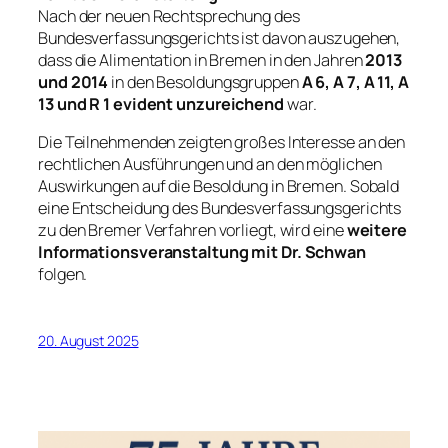
Nach der neuen Rechtsprechung des
Bundesverfassungsgerichts ist davon auszugehen,
dass die Alimentation in Bremen in den Jahren
2013
und 2014
in den Besoldungsgruppen
A 6, A 7, A 11, A
13 und R 1
evident unzureichend
war.
Die Teilnehmenden zeigten großes Interesse an den
rechtlichen Ausführungen und an den möglichen
Auswirkungen auf die Besoldung in Bremen. Sobald
eine Entscheidung des Bundesverfassungsgerichts
zu den Bremer Verfahren vorliegt, wird eine
weitere
Informationsveranstaltung mit Dr. Schwan
folgen.
20. August 2025